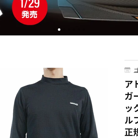
ゴ
アド
ガ
ック
ル
正