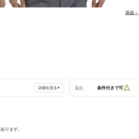
返品・
△
条件付きで可
返品
詳細を見る
▼
があります。