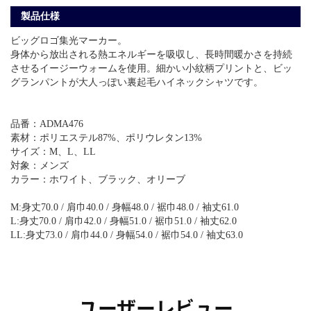
製品仕様
ビッグロゴ集光マーカー。
身体から放出される熱エネルギーを吸収し、長時間暖かさを持続
させるイージーウォームを使用。細かい小紋柄プリントと、ビッ
グランパントが大人っぽい裏起毛ハイネックシャツです。
品番：ADMA476
素材：ポリエステル87%、ポリウレタン13%
サイズ：M、L、LL
対象：メンズ
カラー：ホワイト、ブラック、オリーブ
M:身丈70.0 / 肩巾40.0 / 身幅48.0 / 裾巾48.0 / 袖丈61.0
L:身丈70.0 / 肩巾42.0 / 身幅51.0 / 裾巾51.0 / 袖丈62.0
LL:身丈73.0 / 肩巾44.0 / 身幅54.0 / 裾巾54.0 / 袖丈63.0
ユーザーレビュー