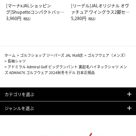
[マーナxJALショッピン
[リーデル]JALオリジナル オヴ
グ]Shupattoコンパクトバッグ
ァチュア ワイングラス2脚セッ
Drop JAL客室乗務員（LC）ス
3,960円
ト（レッドワイン）
5,280円
（税込）
（税込）
カーフ柄
ホーム
>
ゴルフショップ ジーパーズ JAL Mall店
>
ゴルフウェア（メンズ）
>
長袖シャツ
>
アドミラル Admiral Golf ビッグランパント 裏起毛ハイネックシャツ メン
ズ ADMA476 ゴルフウェア 2024秋冬モデル 日本正規品
カテゴリを選ぶ
ジャンルを選ぶ