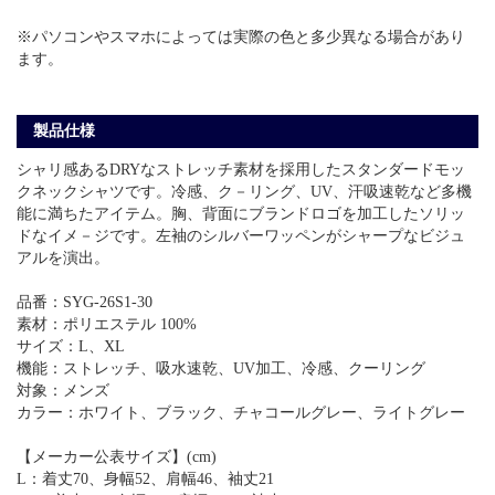
※パソコンやスマホによっては実際の色と多少異なる場合があり
ます。
製品仕様
シャリ感あるDRYなストレッチ素材を採用したスタンダードモッ
クネックシャツです。冷感、ク－リング、UV、汗吸速乾など多機
能に満ちたアイテム。胸、背面にブランドロゴを加工したソリッ
ドなイメ－ジです。左袖のシルバーワッペンがシャープなビジュ
アルを演出。
品番：SYG-26S1-30
素材：ポリエステル 100%
サイズ：L、XL
機能：ストレッチ、吸水速乾、UV加工、冷感、クーリング
対象：メンズ
カラー：ホワイト、ブラック、チャコールグレー、ライトグレー
【メーカー公表サイズ】(cm)
L：着丈70、身幅52、肩幅46、袖丈21