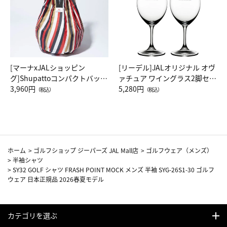
[マーナxJALショッピン
[リーデル]JALオリジナル オヴ
グ]Shupattoコンパクトバッグ
ァチュア ワイングラス2脚セッ
Drop JAL客室乗務員（LC）ス
3,960円
ト（レッドワイン）
5,280円
（税込）
（税込）
カーフ柄
ホーム
>
ゴルフショップ ジーパーズ JAL Mall店
>
ゴルフウェア（メンズ）
>
半袖シャツ
>
SY32 GOLF シャツ FRASH POINT MOCK メンズ 半袖 SYG-26S1-30 ゴルフ
ウェア 日本正規品 2026春夏モデル
カテゴリを選ぶ