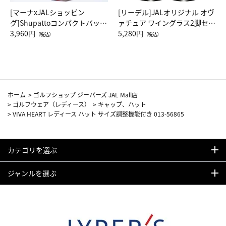
[マーナxJALショッピン
[リーデル]JALオリジナル オヴ
グ]Shupattoコンパクトバッグ
ァチュア ワイングラス2脚セッ
Drop JAL客室乗務員（LC）ス
3,960円
ト（レッドワイン）
5,280円
（税込）
（税込）
カーフ柄
ホーム
>
ゴルフショップ ジーパーズ JAL Mall店
>
ゴルフウェア（レディース）
>
キャップ、ハット
>
VIVA HEART レディース ハット サイズ調整機能付き 013-56865
カテゴリを選ぶ
ジャンルを選ぶ