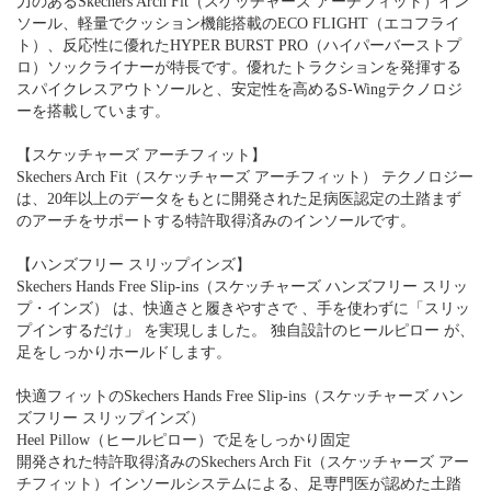
力のあるSkechers Arch Fit（スケッチャーズ アーチフィット）イン
ソール、軽量でクッション機能搭載のECO FLIGHT（エコフライ
ト）、反応性に優れたHYPER BURST PRO（ハイパーバーストプ
ロ）ソックライナーが特長です。優れたトラクションを発揮する
スパイクレスアウトソールと、安定性を高めるS-Wingテクノロジ
ーを搭載しています。
【スケッチャーズ アーチフィット】
Skechers Arch Fit（スケッチャーズ アーチフィット） テクノロジー
は、20年以上のデータをもとに開発された足病医認定の土踏まず
のアーチをサポートする特許取得済みのインソールです。
【ハンズフリー スリップインズ】
Skechers Hands Free Slip-ins（スケッチャーズ ハンズフリー スリッ
プ・インズ） は、快適さと履きやすさで 、手を使わずに「スリッ
プインするだけ」 を実現しました。 独自設計のヒールピロー が、
足をしっかりホールドします。
快適フィットのSkechers Hands Free Slip-ins（スケッチャーズ ハン
ズフリー スリップインズ）
Heel Pillow（ヒールピロー）で足をしっかり固定
開発された特許取得済みのSkechers Arch Fit（スケッチャーズ アー
チフィット）インソールシステムによる、足専門医が認めた土踏