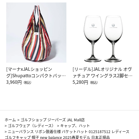
[マーナxJALショッピン
[リーデル]JALオリジナル オヴ
グ]Shupattoコンパクトバッグ
ァチュア ワイングラス2脚セッ
Drop JAL客室乗務員（LC）ス
3,960円
ト（レッドワイン）
5,280円
（税込）
（税込）
カーフ柄
ホーム
>
ゴルフショップ ジーパーズ JAL Mall店
>
ゴルフウェア（レディース）
>
キャップ、ハット
>
ニューバランス リボン脱着仕様 バケットハット 0125187512 レディース
ゴルフキャップ 帽子 new balance 2025春夏モデル 日本正規品