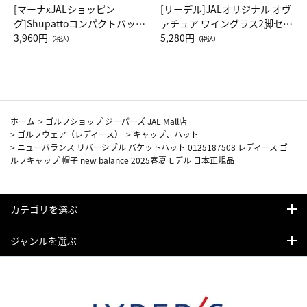
[マーナxJALショッピン
[リーデル]JALオリジナル オヴ
グ]Shupattoコンパクトバッグ
ァチュア ワイングラス2脚セッ
Drop JAL客室乗務員（LC）ス
3,960円
ト（レッドワイン）
5,280円
（税込）
（税込）
カーフ柄
ホーム
>
ゴルフショップ ジーパーズ JAL Mall店
>
ゴルフウェア（レディース）
>
キャップ、ハット
>
ニューバランス リバーシブル バケットハット 0125187508 レディース ゴ
ルフキャップ 帽子 new balance 2025春夏モデル 日本正規品
カテゴリを選ぶ
ジャンルを選ぶ