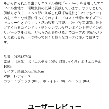
ルから作られた再生ポリエステル繊維「eco blue」を使用したエコ
ツイル生地で、環境負荷の低減に貢献しています。サラリとして
肌触りが良く、スベリ部に搭載した吸汗速乾性がいつでもハット
内をドライな状態に保ってくれます。ドロスト仕様のサイズアジ
ャスター付きでフィット感の調整も可能。ポップな雰囲気に仕上
げてくれるコインドット柄とシンプルなワンポイントデザインの
リバーシブル仕様。どちらの面を見せるかでコーデの印象がガラ
リと変わる為、一つ持っておくと様々なコーデに使えて便利で
す。
品番：0125187508
素材：（本体）ポリエステル 100%（刺しゅう糸）ポリエステル
100%
サイズ：頭囲:58cm/庇:6cm
対象：レディース
カラー：ブラック (010)、ホワイト (030)、ベージュ (041)
ユーザーレビュー