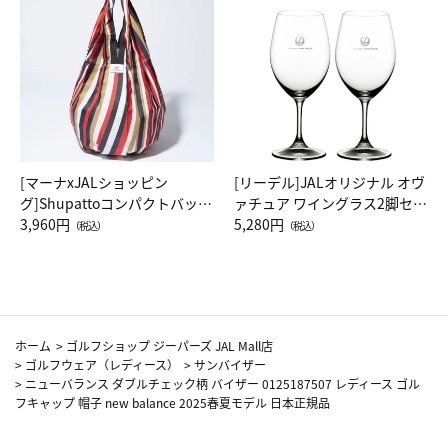
[マーナxJALショッピン
[リーデル]JALオリジナル オヴ
グ]Shupattoコンパクトバッグ
ァチュア ワイングラス2脚セッ
Drop JAL客室乗務員（LC）ス
3,960円
ト（レッドワイン）
5,280円
（税込）
（税込）
カーフ柄
ホーム
>
ゴルフショップ ジーパーズ JAL Mall店
>
ゴルフウェア（レディース）
>
サンバイザー
>
ニューバランス ダブルチェック柄 バイザー 0125187507 レディース ゴル
フキャップ 帽子 new balance 2025春夏モデル 日本正規品