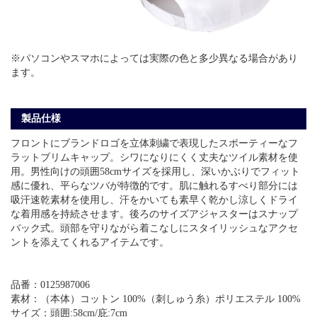
※パソコンやスマホによっては実際の色と多少異なる場合があり
ます。
製品仕様
フロントにブランドロゴを立体刺繍で表現したスポーティーなフ
ラットブリムキャップ。シワになりにくく丈夫なツイル素材を使
用。男性向けの頭囲58cmサイズを採用し、深いかぶりでフィット
感に優れ、平らなツバが特徴的です。肌に触れるすべり部分には
吸汗速乾素材を使用し、汗をかいても素早く乾かし涼しくドライ
な着用感を持続させます。後ろのサイズアジャスターはスナップ
バック式。頭部を守りながら着こなしにスタイリッシュなアクセ
ントを添えてくれるアイテムです。
品番：0125987006
素材：（本体）コットン 100%（刺しゅう糸）ポリエステル 100%
サイズ：頭囲:58cm/庇:7cm