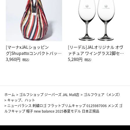
[マーナxJALショッピン
[リーデル]JALオリジナル オヴ
グ]Shupattoコンパクトバッグ
ァチュア ワイングラス2脚セッ
Drop JAL客室乗務員（LC）ス
3,960円
ト（レッドワイン）
5,280円
（税込）
（税込）
カーフ柄
ホーム
>
ゴルフショップ ジーパーズ JAL Mall店
>
ゴルフウェア（メンズ）
>
キャップ、ハット
>
ニューバランス 刺繍ロゴ フラットブリムキャップ 0125987006 メンズ ゴ
ルフキャップ 帽子 new balance 2025春夏モデル 日本正規品