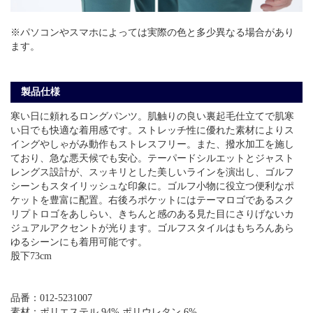
※パソコンやスマホによっては実際の色と多少異なる場合があり
ます。
製品仕様
寒い日に頼れるロングパンツ。肌触りの良い裏起毛仕立てで肌寒
い日でも快適な着用感です。ストレッチ性に優れた素材によりス
イングやしゃがみ動作もストレスフリー。また、撥水加工を施し
ており、急な悪天候でも安心。テーパードシルエットとジャスト
レングス設計が、スッキリとした美しいラインを演出し、ゴルフ
シーンもスタイリッシュな印象に。ゴルフ小物に役立つ便利なポ
ケットを豊富に配置。右後ろポケットにはテーマロゴであるスク
リプトロゴをあしらい、きちんと感のある見た目にさりげないカ
ジュアルアクセントが光ります。ゴルフスタイルはもちろんあら
ゆるシーンにも着用可能です。
股下73cm
品番：012-5231007
素材：ポリエステル 94% ポリウレタン 6%