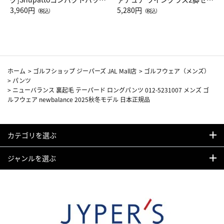
Drop JAL客室乗務員（LC）ス
3,960円
ト（レッドワイン）
5,280円
（税込）
（税込）
カーフ柄
ホーム
>
ゴルフショップ ジーパーズ JAL Mall店
>
ゴルフウェア（メンズ）
>
パンツ
>
ニューバランス 裏起毛 テーパード ロングパンツ 012-5231007 メンズ ゴ
ルフウェア newbalance 2025秋冬モデル 日本正規品
カテゴリを選ぶ
ジャンルを選ぶ