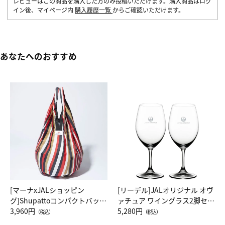
レビューはこの商品を購入した方のみ投稿いただけます。購入商品はログ
イン後、マイページ内
購入履歴一覧
からご確認いただけます。
あなたへのおすすめ
[マーナxJALショッピン
[リーデル]JALオリジナル オヴ
グ]Shupattoコンパクトバッグ
ァチュア ワイングラス2脚セッ
Drop JAL客室乗務員（LC）ス
3,960円
ト（レッドワイン）
5,280円
（税込）
（税込）
カーフ柄