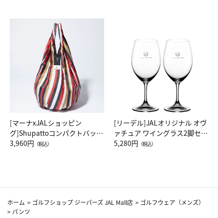
[マーナxJALショッピン
[リーデル]JALオリジナル オヴ
グ]Shupattoコンパクトバッグ
ァチュア ワイングラス2脚セッ
Drop JAL客室乗務員（LC）ス
3,960円
ト（レッドワイン）
5,280円
（税込）
（税込）
カーフ柄
ホーム
>
ゴルフショップ ジーパーズ JAL Mall店
>
ゴルフウェア（メンズ）
>
パンツ