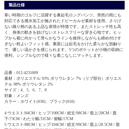
製品仕様
寒い時期のゴルフに活躍する裏起毛ロングパンツ。突然の雨にも
対応できる撥水加工が施されたドビーカルゼ素材を使用。さりげ
ない織り柄のある上品な表情が特徴です。またストレッチ性も高
く、身体の動きを妨げないストレスフリーな穿き心地です。ヒッ
プから裾に向かって滑らかなラインを維持しながらも締め付けす
ぎない程よいフィット感。裏面には起毛をかけた柔らかな肌触り
で、優しい温かさを感じられます。5つのポケットが小物の収納に
便利。シンプルなので様々な着こなしにマッチします。
品番：012-4231009
素材：ポリエステル 93% ポリウレタン 7%（リブ部分）ポリエス
テル 98% ポリウレタン 2%
サイズ：4、5、6、7、8
対象：メンズ
カラー：ホワイト(030)、ブラック(010)
4:ウエスト/84CM / ヒップ/100CM / 総丈/98CM / 股上/28CM / 股
下/73CM / わたり幅/31CM / 裾幅/17CM
5:ウエスト/88CM / ヒップ/104CM / 総丈/99CM / 股上/28.5CM / 股