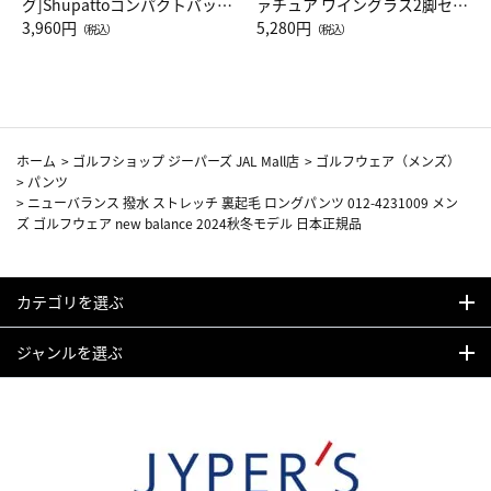
グ]Shupattoコンパクトバッグ
ァチュア ワイングラス2脚セッ
Drop JAL客室乗務員（LC）ス
3,960円
ト（レッドワイン）
5,280円
（税込）
（税込）
カーフ柄
ホーム
>
ゴルフショップ ジーパーズ JAL Mall店
>
ゴルフウェア（メンズ）
>
パンツ
>
ニューバランス 撥水 ストレッチ 裏起毛 ロングパンツ 012-4231009 メン
ズ ゴルフウェア new balance 2024秋冬モデル 日本正規品
カテゴリを選ぶ
ジャンルを選ぶ