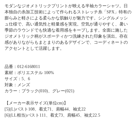
モダンなジオメトリックプリントが映える半袖カラーシャツ。日
本独自の糸加工技術によって作られるストレッチ糸「SPX」特有の
膨らみと軽さによる柔らかな肌触りが魅力です。シングルメッシ
ュ仕様で、高い通気性と軽量感を実現。空気が通りやすく、暑い
季節のラウンドでも快適な着用感をキープします。全面に施した
ジオメトリック柄がスポーティかつ洗練された印象を演出。存在
感がありながらもまとまりのあるデザインで、コーディネートの
アクセントとして活躍します。
品番：012-6168011
素材：ポリエステル 100%
サイズ：5、6
対象：メンズ
カラー：ブラック(010)、グレー(021)
【メーカー表示サイズ(単位cm)】
[5](L)バスト108、着丈71、肩幅44、袖丈22
[6](LL相当)バスト111、着丈73、肩幅45、袖丈22.5