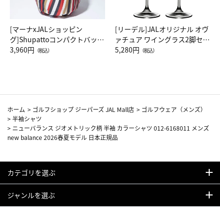
[マーナxJALショッピン
[リーデル]JALオリジナル オヴ
グ]Shupattoコンパクトバッグ
ァチュア ワイングラス2脚セッ
Drop JAL客室乗務員（LC）ス
3,960円
ト（レッドワイン）
5,280円
（税込）
（税込）
カーフ柄
ホーム
>
ゴルフショップ ジーパーズ JAL Mall店
>
ゴルフウェア（メンズ）
>
半袖シャツ
>
ニューバランス ジオメトリック柄 半袖 カラーシャツ 012-6168011 メンズ
new balance 2026春夏モデル 日本正規品
カテゴリを選ぶ
ジャンルを選ぶ