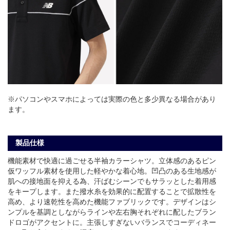
※パソコンやスマホによっては実際の色と多少異なる場合があり
ます。
製品仕様
機能素材で快適に過ごせる半袖カラーシャツ。立体感のあるピン
仮ワッフル素材を使用した軽やかな着心地。凹凸のある生地感が
肌への接地面を抑える為、汗ばむシーンでもサラッとした着用感
をキープします。また撥水糸を効果的に配置することで拡散性を
高め、より速乾性を高めた機能ファブリックです。デザインはシ
ンプルを基調としながらラインや左右胸それぞれに配したブラン
ドロゴがアクセントに。主張しすぎないバランスでコーディネー