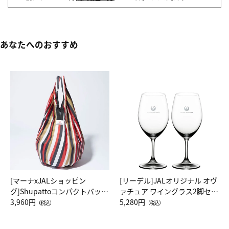
あなたへのおすすめ
[マーナxJALショッピン
[リーデル]JALオリジナル オヴ
グ]Shupattoコンパクトバッグ
ァチュア ワイングラス2脚セッ
Drop JAL客室乗務員（LC）ス
3,960円
ト（レッドワイン）
5,280円
（税込）
（税込）
カーフ柄