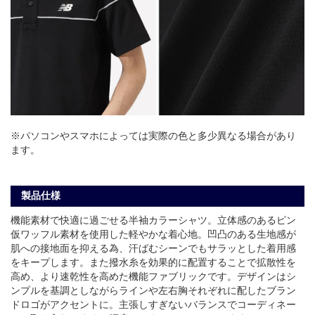
※パソコンやスマホによっては実際の色と多少異なる場合があり
ます。
製品仕様
機能素材で快適に過ごせる半袖カラーシャツ。立体感のあるピン
仮ワッフル素材を使用した軽やかな着心地。凹凸のある生地感が
肌への接地面を抑える為、汗ばむシーンでもサラッとした着用感
をキープします。また撥水糸を効果的に配置することで拡散性を
高め、より速乾性を高めた機能ファブリックです。デザインはシ
ンプルを基調としながらラインや左右胸それぞれに配したブラン
ドロゴがアクセントに。主張しすぎないバランスでコーディネー