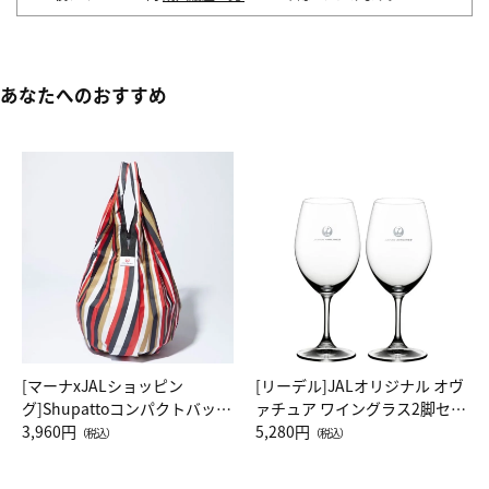
あなたへのおすすめ
[マーナxJALショッピン
[リーデル]JALオリジナル オヴ
グ]Shupattoコンパクトバッグ
ァチュア ワイングラス2脚セッ
Drop JAL客室乗務員（LC）ス
3,960円
ト（レッドワイン）
5,280円
（税込）
（税込）
カーフ柄