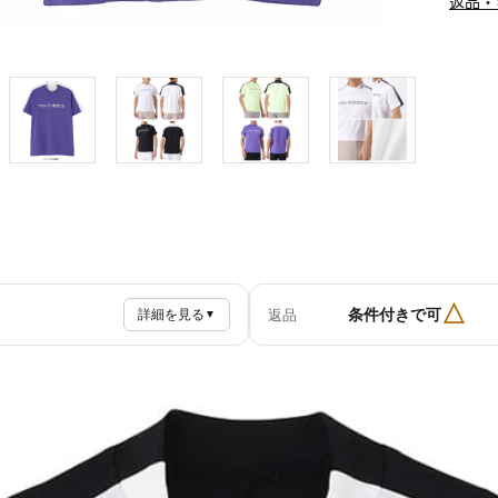
返品・
△
条件付きで可
返品
詳細を見る
▼