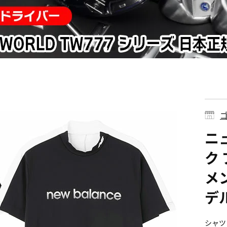
ゴ
ニ
ク 
メン
デ
シャツ 