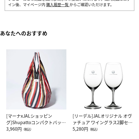
イン後、マイページ内
購入履歴一覧
からご確認いただけます。
あなたへのおすすめ
[マーナxJALショッピン
[リーデル]JALオリジナル オヴ
グ]Shupattoコンパクトバッグ
ァチュア ワイングラス2脚セッ
Drop JAL客室乗務員（LC）ス
3,960円
ト（レッドワイン）
5,280円
（税込）
（税込）
カーフ柄