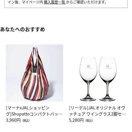
イン後、マイページ内
購入履歴一覧
からご確認いただけます。
あなたへのおすすめ
[マーナxJALショッピン
[リーデル]JALオリジナル オヴ
グ]Shupattoコンパクトバッグ
ァチュア ワイングラス2脚セッ
Drop JAL客室乗務員（LC）ス
3,960円
ト（レッドワイン）
5,280円
（税込）
（税込）
カーフ柄