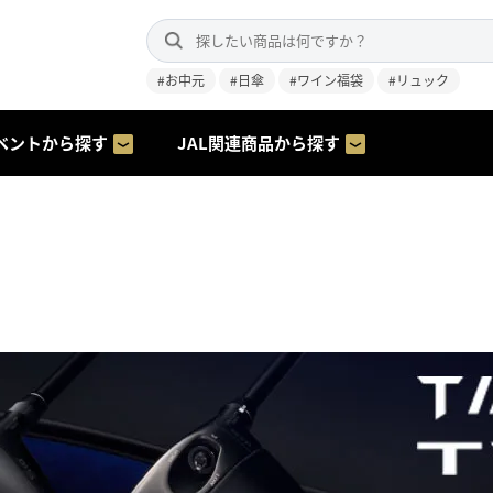
#お中元
#日傘
#ワイン福袋
#リュック
ベントから探す
JAL関連商品から探す