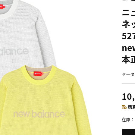
ニ
ネッ
52
ne
本
セーター
10
積算
在庫