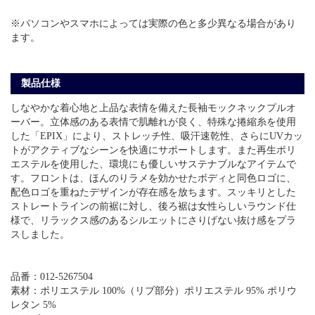
※パソコンやスマホによっては実際の色と多少異なる場合があり
ます。
製品仕様
しなやかな着心地と上品な表情を備えた長袖モックネックプルオ
ーバー。立体感のある表情で肌離れが良く、特殊な捲縮糸を使用
した「EPIX」により、ストレッチ性、吸汗速乾性、さらにUVカッ
トがアクティブなシーンを快適にサポートします。また再生ポリ
エステルを使用した、環境にも優しいサステナブルなアイテムで
す。フロントは、ほんのりラメを効かせたボディと同色ロゴに、
配色ロゴを重ねたデザインが存在感を放ちます。スッキリとした
ストレートラインの前裾に対し、後ろ裾は女性らしいラウンド仕
様で、リラックス感のあるシルエットにさりげない抜け感をプラ
スしました。
品番：012-5267504
素材：ポリエステル 100%（リブ部分）ポリエステル 95% ポリウ
レタン 5%