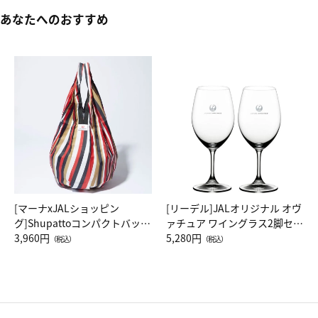
あなたへのおすすめ
[マーナxJALショッピン
[リーデル]JALオリジナル オヴ
グ]Shupattoコンパクトバッグ
ァチュア ワイングラス2脚セッ
Drop JAL客室乗務員（LC）ス
3,960円
ト（レッドワイン）
5,280円
（税込）
（税込）
カーフ柄