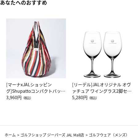
あなたへのおすすめ
[マーナxJALショッピン
[リーデル]JALオリジナル オヴ
グ]Shupattoコンパクトバッグ
ァチュア ワイングラス2脚セッ
Drop JAL客室乗務員（LC）ス
3,960円
ト（レッドワイン）
5,280円
（税込）
（税込）
カーフ柄
ホーム
>
ゴルフショップ ジーパーズ JAL Mall店
>
ゴルフウェア（メンズ）