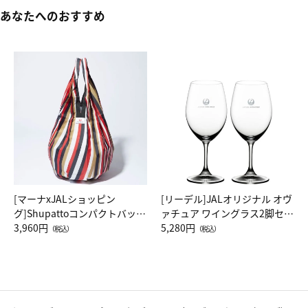
あなたへのおすすめ
[マーナxJALショッピン
[リーデル]JALオリジナル オヴ
グ]Shupattoコンパクトバッグ
ァチュア ワイングラス2脚セッ
Drop JAL客室乗務員（LC）ス
3,960円
ト（レッドワイン）
5,280円
（税込）
（税込）
カーフ柄