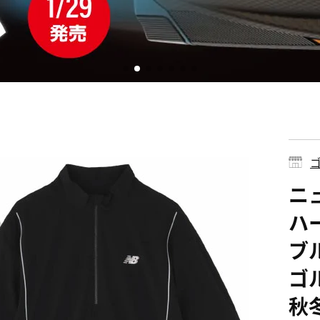
ゴ
ニ
ハ
ブル
ゴル
秋