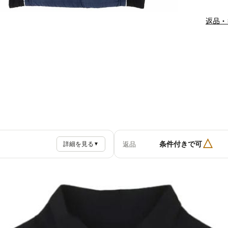
返品・
△
条件付きで可
返品
詳細を見る
▼