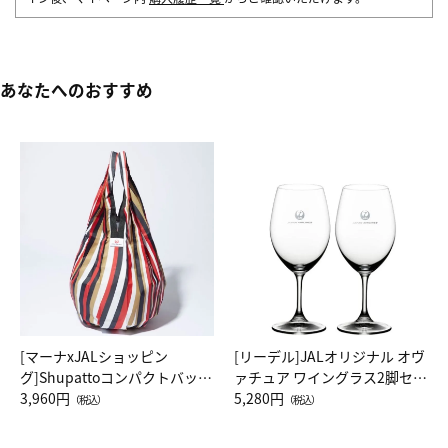
あなたへのおすすめ
[マーナxJALショッピン
[リーデル]JALオリジナル オヴ
グ]Shupattoコンパクトバッグ
ァチュア ワイングラス2脚セッ
Drop JAL客室乗務員（LC）ス
3,960円
ト（レッドワイン）
5,280円
（税込）
（税込）
カーフ柄