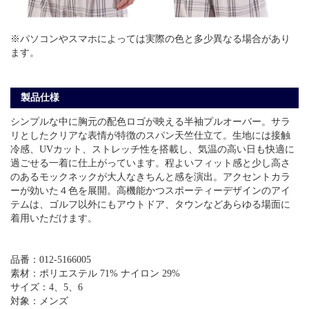
※パソコンやスマホによっては実際の色と多少異なる場合があり
ます。
製品仕様
シンプルな中に胸元の配色ロゴが映える半袖プルオーバー。サラ
リとしたクリアな表情が特徴のスパン天竺仕立て。生地には接触
冷感、UVカット、ストレッチ性を搭載し、気温の高い日も快適に
過ごせる一着に仕上がっています。程よいフィット感と少し高さ
のあるモックネックが大人なきちんと感を演出。アクセントカラ
ーが効いた４色を展開。高機能かつスポーティーデザインのアイ
テムは、ゴルフ以外にもアウトドア、タウンなどあらゆる場面に
着用いただけます。
品番：012-5166005
素材：ポリエステル 71% ナイロン 29%
サイズ：4、5、6
対象：メンズ