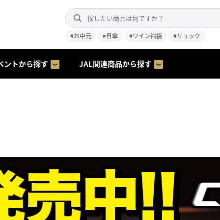
#お中元
#日傘
#ワイン福袋
#リュック
ベントから探す
JAL関連商品から探す