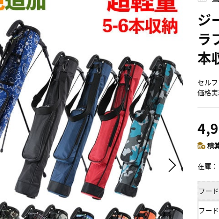
ジ
ラブ
本
セルフ
価格実
4,
積算
在庫
フード
フード