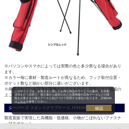
※パソコンやスマホによっては実際の色と多少異なる場合があり
ます。
※カラー毎に素材・製造ルートが異なるため、フック取付位置・
ポケット数など細かい部分に違いがございます。
※掲載されている写真が実物となりますので、写真にてご確認の
このサイトでは、お客さまに適したお得な商品やサービスの案内、広告配
上ご購入下さい。
信等を行う目的で、第三者から提供された位置情報や広告データなどの情
報をお客さまの個人データと結びつけて利用する場合があります。詳細Q&A
は
こちら
を参照ください。
ジーパーズ スタンドクラブケース JYPEH001
確認
製造直販で実現した高機能・低価格、小物がこぼれないファスナ
ー付きポケット、