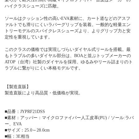
ハイクラスシューズに匹敵。
ソールはクッション性の高いEVA素材に、カート道などのアスフ
ァルトでも滑りにくいラバーグリップを装着。一般的な軽量エン
トリーモデルのスパイクレスシューズより、よりグリップ力と安
定性を重視しています。
このクラスの価格では実現しづらいダイヤル式リールを搭載。最
もトラブルの多いダイヤル部分は、BOAと並ぶトップメーカーの
ATOP（台湾）社製のダイヤルを採用、ゆるみやリール詰まりのト
ラブルに繋がりにくい本格モデルです。
【製造直販】
製造直販により高品質・低価格が実現。
■品番：JYPRF21DSS
■素材：アッパー：マイクロファイバー人工皮革(PU) / ソール:ラバ
ー、EVA
■サイズ：25.0～28.0cm
■幅：3E相当