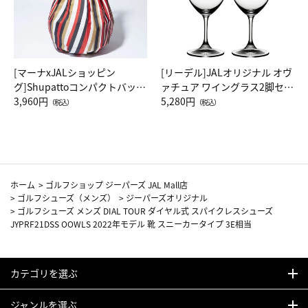
[マーナxJALショッピン
[リーデル]JALオリジナル オヴ
グ]Shupattoコンパクトバッグ
ァチュア ワイングラス2脚セッ
Drop JAL客室乗務員（LC）ス
3,960円
ト（レッドワイン）
5,280円
（税込）
（税込）
カーフ柄
ホーム
>
ゴルフショップ ジーパーズ JAL Mall店
>
ゴルフシューズ（メンズ）
>
ジーパーズオリジナル
>
ゴルフシューズ メンズ DIAL TOUR ダイヤル式 スパイクレスシューズ
JYPRF21DSS OOWLS 2022年モデル 靴 スニーカータイプ 3E相当
カテゴリを選ぶ
ジャンルを選ぶ