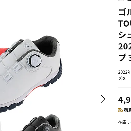
ゴ
T
シュ
2
プ 
202
ズを
4,
積算
在庫