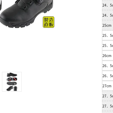
24．
24．
25c
25．
25．
26c
26．
26．
27c
27．
27．