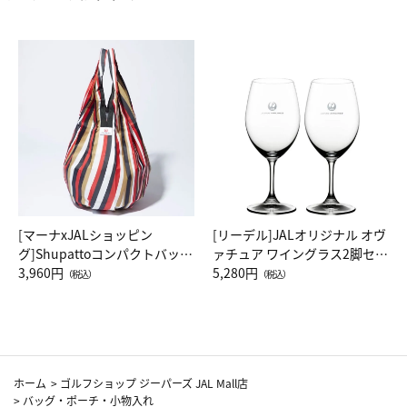
[マーナxJALショッピン
[リーデル]JALオリジナル オヴ
グ]Shupattoコンパクトバッグ
ァチュア ワイングラス2脚セッ
Drop JAL客室乗務員（LC）ス
3,960円
ト（レッドワイン）
5,280円
（税込）
（税込）
カーフ柄
ホーム
>
ゴルフショップ ジーパーズ JAL Mall店
>
バッグ・ポーチ・小物入れ