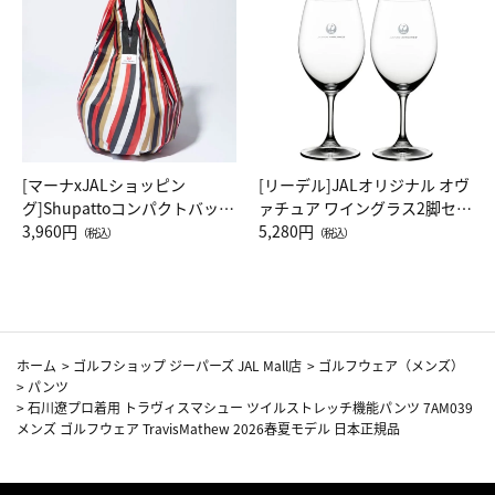
[マーナxJALショッピン
[リーデル]JALオリジナル オヴ
グ]Shupattoコンパクトバッグ
ァチュア ワイングラス2脚セッ
Drop JAL客室乗務員（LC）ス
3,960円
ト（レッドワイン）
5,280円
（税込）
（税込）
カーフ柄
ホーム
>
ゴルフショップ ジーパーズ JAL Mall店
>
ゴルフウェア（メンズ）
>
パンツ
>
石川遼プロ着用 トラヴィスマシュー ツイルストレッチ機能パンツ 7AM039
メンズ ゴルフウェア TravisMathew 2026春夏モデル 日本正規品