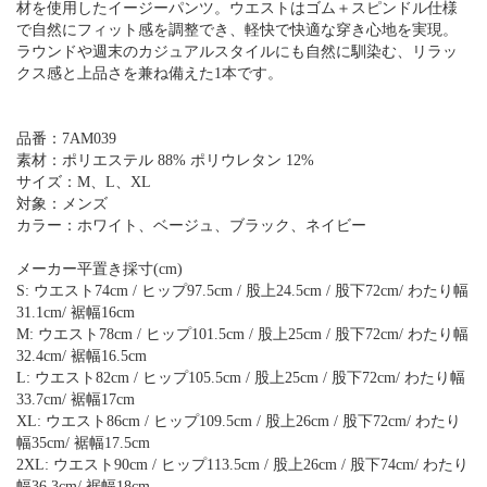
材を使用したイージーパンツ。ウエストはゴム＋スピンドル仕様
で自然にフィット感を調整でき、軽快で快適な穿き心地を実現。
ラウンドや週末のカジュアルスタイルにも自然に馴染む、リラッ
クス感と上品さを兼ね備えた1本です。
品番：7AM039
素材：ポリエステル 88% ポリウレタン 12%
サイズ：M、L、XL
対象：メンズ
カラー：ホワイト、ベージュ、ブラック、ネイビー
メーカー平置き採寸(cm)
S: ウエスト74cm / ヒップ97.5cm / 股上24.5cm / 股下72cm/ わたり幅
31.1cm/ 裾幅16cm
M: ウエスト78cm / ヒップ101.5cm / 股上25cm / 股下72cm/ わたり幅
32.4cm/ 裾幅16.5cm
L: ウエスト82cm / ヒップ105.5cm / 股上25cm / 股下72cm/ わたり幅
33.7cm/ 裾幅17cm
XL: ウエスト86cm / ヒップ109.5cm / 股上26cm / 股下72cm/ わたり
幅35cm/ 裾幅17.5cm
2XL: ウエスト90cm / ヒップ113.5cm / 股上26cm / 股下74cm/ わたり
幅36.3cm/ 裾幅18cm