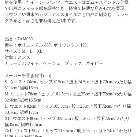
材を使用したイージーパンツ。ウエストはゴム＋スピンドル仕様
で自然にフィット感を調整でき、軽快で快適な穿き心地を実現。
ラウンドや週末のカジュアルスタイルにも自然に馴染む、リラッ
クス感と上品さを兼ね備えた1本です。
品番：7AM039
素材：ポリエステル 88% ポリウレタン 12%
サイズ：M、L、XL
対象：メンズ
カラー：ホワイト、ベージュ、ブラック、ネイビー
メーカー平置き採寸(cm)
S: ウエスト74cm / ヒップ97.5cm / 股上24.5cm / 股下72cm/ わたり幅
31.1cm/ 裾幅16cm
M: ウエスト78cm / ヒップ101.5cm / 股上25cm / 股下72cm/ わたり幅
32.4cm/ 裾幅16.5cm
L: ウエスト82cm / ヒップ105.5cm / 股上25cm / 股下72cm/ わたり幅
33.7cm/ 裾幅17cm
XL: ウエスト86cm / ヒップ109.5cm / 股上26cm / 股下72cm/ わたり
幅35cm/ 裾幅17.5cm
2XL: ウエスト90cm / ヒップ113.5cm / 股上26cm / 股下74cm/ わたり
幅36.3cm/ 裾幅18cm