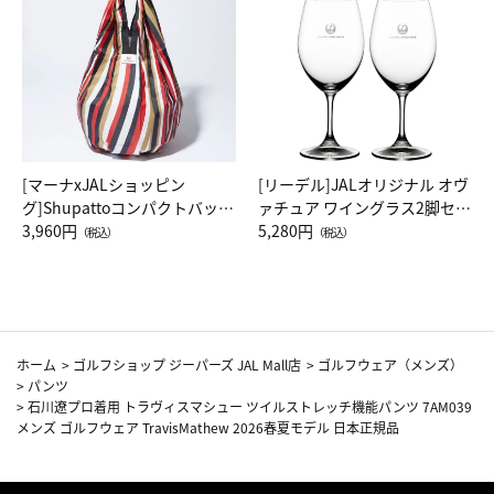
[マーナxJALショッピン
[リーデル]JALオリジナル オヴ
グ]Shupattoコンパクトバッグ
ァチュア ワイングラス2脚セッ
Drop JAL客室乗務員（LC）ス
3,960円
ト（レッドワイン）
5,280円
（税込）
（税込）
カーフ柄
ホーム
>
ゴルフショップ ジーパーズ JAL Mall店
>
ゴルフウェア（メンズ）
>
パンツ
>
石川遼プロ着用 トラヴィスマシュー ツイルストレッチ機能パンツ 7AM039
メンズ ゴルフウェア TravisMathew 2026春夏モデル 日本正規品