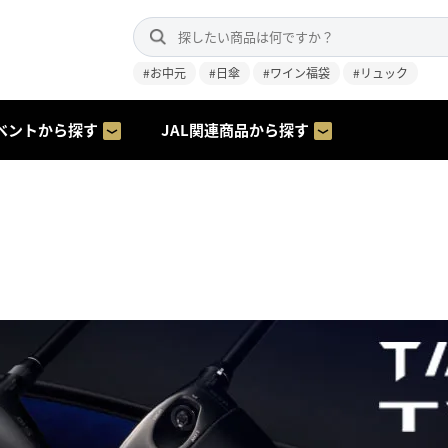
#お中元
#日傘
#ワイン福袋
#リュック
ベントから探す
JAL関連商品から探す