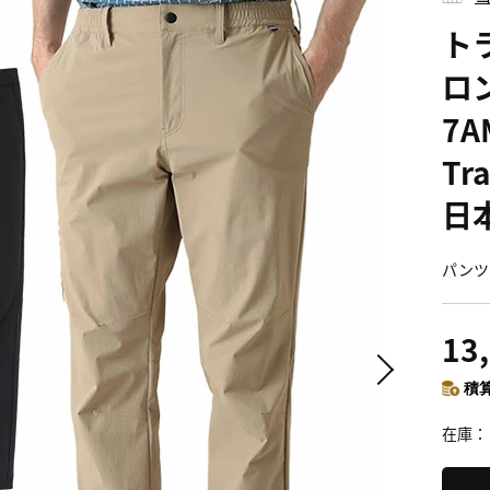
ト
ロ
7A
Tr
日
パンツ 
13
積算
在庫