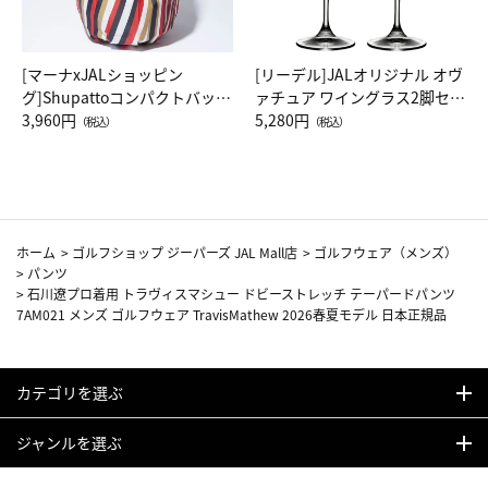
[マーナxJALショッピン
[リーデル]JALオリジナル オヴ
グ]Shupattoコンパクトバッグ
ァチュア ワイングラス2脚セッ
Drop JAL客室乗務員（LC）ス
3,960円
ト（レッドワイン）
5,280円
（税込）
（税込）
カーフ柄
ホーム
>
ゴルフショップ ジーパーズ JAL Mall店
>
ゴルフウェア（メンズ）
>
パンツ
>
石川遼プロ着用 トラヴィスマシュー ドビーストレッチ テーパードパンツ
7AM021 メンズ ゴルフウェア TravisMathew 2026春夏モデル 日本正規品
カテゴリを選ぶ
ジャンルを選ぶ