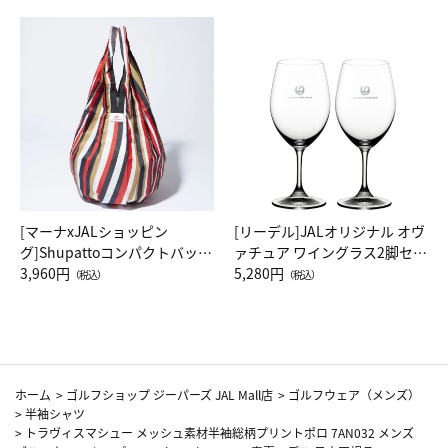
[マーナxJALショッピン
[リーデル]JALオリジナル オヴ
グ]Shupattoコンパクトバッグ
ァチュア ワイングラス2脚セッ
Drop JAL客室乗務員（LC）ス
3,960円
ト（レッドワイン）
5,280円
（税込）
（税込）
カーフ柄
ホーム
>
ゴルフショップ ジーパーズ JAL Mall店
>
ゴルフウェア（メンズ）
>
半袖シャツ
>
トラヴィスマシュー メッシュ素材半袖総柄プリントポロ 7AN032 メンズ