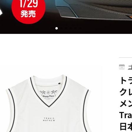
ゴ
ト
ク
メ
Tr
日