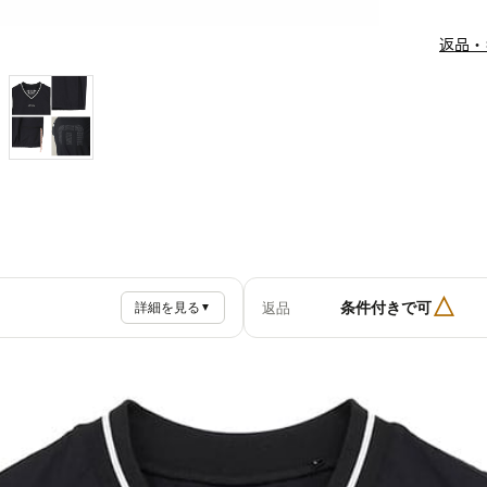
返品・
△
条件付きで可
返品
詳細を見る
▼