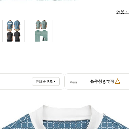
返品・
△
条件付きで可
返品
詳細を見る
▼