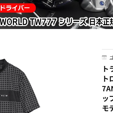
ゴ
ト
ト
7A
ップ
モ