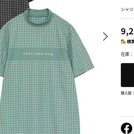
シャツ 
9,
積算
在庫
購入数