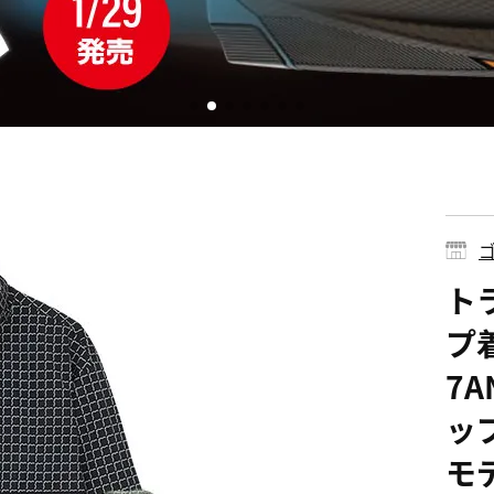
ゴ
ト
プ
7A
ップ
モ