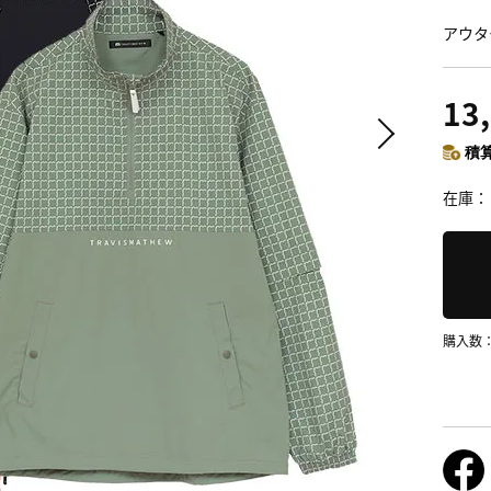
アウタ
13
積算
在庫
購入数