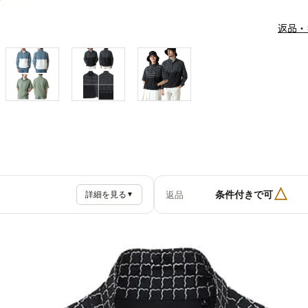
返品・
△
条件付きで可
返品
詳細を見る
▼