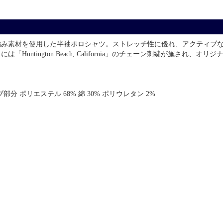
編み素材を使用した半袖ポロシャツ。ストレッチ性に優れ、アクティブ
ntington Beach, California」のチェーン刺繍が施され、オ
ブ部分 ポリエステル 68% 綿 30% ポリウレタン 2%