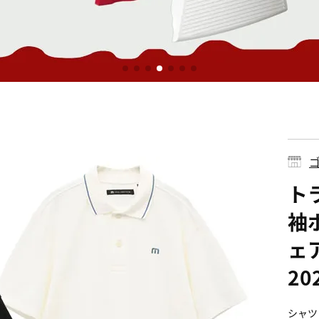
ゴ
ト
袖ポ
ェア
2
シャツ