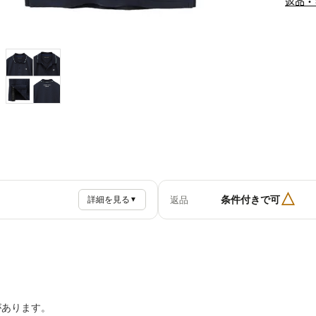
返品・
△
条件付きで可
返品
詳細を見る
▼
があります。