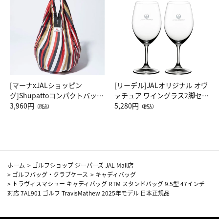
[マーナxJALショッピン
[リーデル]JALオリジナル オヴ
グ]Shupattoコンパクトバッグ
ァチュア ワイングラス2脚セッ
Drop JAL客室乗務員（LC）ス
3,960円
ト（レッドワイン）
5,280円
（税込）
（税込）
カーフ柄
ホーム
>
ゴルフショップ ジーパーズ JAL Mall店
>
ゴルフバッグ・クラブケース
>
キャディバッグ
>
トラヴィスマシュー キャディバッグ RTM スタンドバッグ 9.5型 47インチ
対応 7AL901 ゴルフ TravisMathew 2025年モデル 日本正規品