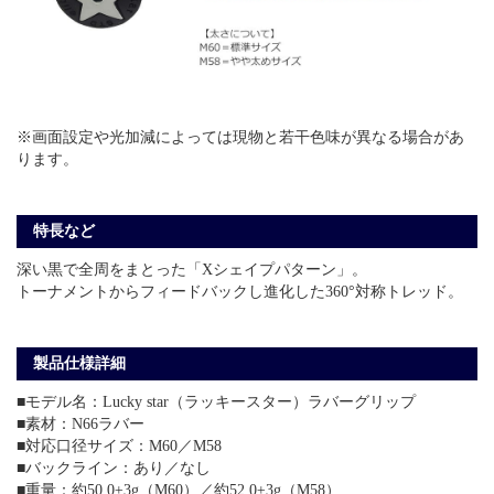
※画面設定や光加減によっては現物と若干色味が異なる場合があ
ります。
特長など
深い黒で全周をまとった「Xシェイプパターン」。
トーナメントからフィードバックし進化した360°対称トレッド。
製品仕様詳細
■モデル名：Lucky star（ラッキースター）ラバーグリップ
■素材：N66ラバー
■対応口径サイズ：M60／M58
■バックライン：あり／なし
■重量：約50.0±3g（M60）／約52.0±3g（M58）