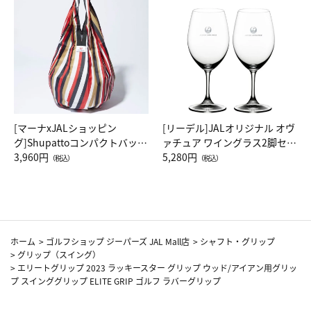
[マーナxJALショッピン
[リーデル]JALオリジナル オヴ
グ]Shupattoコンパクトバッグ
ァチュア ワイングラス2脚セッ
Drop JAL客室乗務員（LC）ス
3,960円
ト（レッドワイン）
5,280円
（税込）
（税込）
カーフ柄
ホーム
>
ゴルフショップ ジーパーズ JAL Mall店
>
シャフト・グリップ
>
グリップ（スイング）
>
エリートグリップ 2023 ラッキースター グリップ ウッド/アイアン用グリッ
プ スインググリップ ELITE GRIP ゴルフ ラバーグリップ