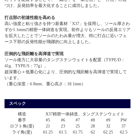
づけ、反発効率を最大化することに成功しました。
打点部の初速性能を高める
高い強度と粘り強さを持つ新素材「X37」を採用し、ソール厚さわ
ずか1.1mmの精密一体鋳造を実現。前作よりもソールの反発エリア
を拡大したことでソールのたわみ量が増大、特に打点に近いフェ
ース下部の反発性能が飛躍的に向上しました。
圧倒的な飛距離を高弾道で実現
ソール後方に大容量のタングステンウェイトを配置（TYPE/D：
41g、TYPE/S：77g）。
超深重心＋低重心化により、圧倒的な飛距離を高弾道で実現して
います。
（重心深度：6.8mm、重心高さ：18.1mm）
スペック
構造
X37精密一体鋳造、タングステンウェイト
番手
#5
#6
#7
#8
#9
PW
ロフト角(度)
21
23
25
28
32
37
ライ角(度)
61.25
61.5
61.75
62
62.25
62.5