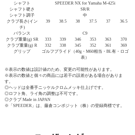
シャフト
SPEEDER NX for Yamaha M-425i
シャフト硬さ
SR/R
シャフト調子
中
クラブ長さ(イン
39
38.5
38
37.5
37
36.5
チ)
バランス
C9
クラブ重量(g) SR
333
339
346
353
363
370
クラブ重量(g) R
332
338
345
352
361
369
グリップ
ゴルフプライド（40g・M60相当・BL有・ロゴ
表）
※表示の数値は設計値のため、変更の可能性があります。
※表示の数値と個々の商品には若干の誤差がある場合がありま
す。
◎ヘッドは全番手ニッケルクロムメッキ仕上げです。
◎ロフト角、ライ角の調整は不可です。
◎クラブ:Made in JAPAN
※「SPEEDER」は、藤倉コンポジット（株）の登録商標です。