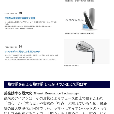
飛び系を超える飛び系 しっかりつかまえて飛ばす
反発効率を最大化 3Point Resonance Technology
従来のアイアンは、その形状によりフェース面上で最もたわむ
「図心」が「重心点」や実際の「打点」と離れているため、飛距
離の最大効率化が困難でした。ヤマハはアイアンヘッドのトゥ側
にリブを配置することで、「図心」を「重心点」と「打点」に近