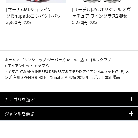
[マーナxJALショッピン
[リーデル]JALオリジナル オヴ
グ]Shupattoコンパクトバッグ
ァチュア ワイングラス2脚セッ
Drop JAL客室乗務員（LC）ス
3,960円
ト（レッドワイン）
5,280円
（税込）
（税込）
カーフ柄
ホーム
>
ゴルフショップ ジーパーズ JAL Mall店
>
ゴルフクラブ
>
アイアンセット
>
ヤマハ
>
ヤマハ YAMAHA INPRES DRIVESTAR TYPE/D アイアン 4本セット(7I-P) メ
ンズ 右用 SPEEDER NX for Yamaha M-425i 2025年モデル 日本正規品
カテゴリを選ぶ
ジャンルを選ぶ