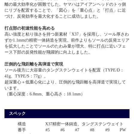
離の最大効率化が困難でした。ヤマハはアイアンヘッドのトゥ側
にリブを配置することで、「図心」を「重心点」と「打点」に近
づけ、反発効率を最大化することに成功しました。
打点部の初速性能を高める
高い強度と粘り強さを持つ新素材「X37」を採用し、ソール厚さわ
ずか1.1mmの精密一体鋳造を実現。前作よりもソールの反発エリア
を拡大したことでソールのたわみ量が増大、特に打点に近いフェ
ース下部の反発性能が飛躍的に向上しました。
圧倒的な飛距離を高弾道で実現
ソール後方に大容量のタングステンウェイトを配置（TYPE/D：
41g、TYPE/S：77g）。
超深重心＋低重心化により、圧倒的な飛距離を高弾道で実現して
います。
（重心深度：6.8mm、重心高さ：18.1mm）
スペック
構造
X37精密一体鋳造、タングステンウェイト
番手
#5
#6
#7
#8
#9
PW