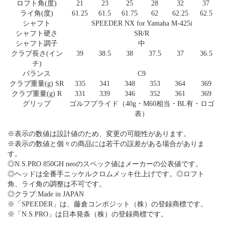
ロフト角(度)
21
23
25
28
32
37
ライ角(度)
61.25
61.5
61.75
62
62.25
62.5
シャフト
SPEEDER NX for Yamaha M-425i
シャフト硬さ
SR/R
シャフト調子
中
クラブ長さ(イン
39
38.5
38
37.5
37
36.5
チ)
バランス
C9
クラブ重量(g) SR
335
341
348
353
364
369
クラブ重量(g) R
331
339
346
352
361
369
グリップ
ゴルフプライド（40g・M60相当・BL有・ロゴ
表）
※表示の数値は設計値のため、変更の可能性があります。
※表示の数値と個々の商品には若干の誤差がある場合がありま
す。
◎N.S.PRO 850GH neoのスペック値はメーカーの公表値です。
◎ヘッドは全番手ニッケルクロムメッキ仕上げです。◎ロフト
角、ライ角の調整は不可です。
◎クラブ:Made in JAPAN
※「SPEEDER」は、藤倉コンポジット（株）の登録商標です。
※「N.S.PRO」は日本発条（株）の登録商標です。