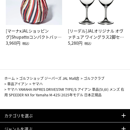
[マーナxJALショッピン
[リーデル]JALオリジナル オヴ
グ]Shupattoコンパクトバッグ
ァチュア ワイングラス2脚セッ
Drop JAL客室乗務員（LC）ス
3,960円
ト（レッドワイン）
5,280円
（税込）
（税込）
カーフ柄
ホーム
>
ゴルフショップ ジーパーズ JAL Mall店
>
ゴルフクラブ
>
単品アイアン
>
ヤマハ
>
ヤマハ YAMAHA INPRES DRIVESTAR TYPE/S アイアン 単品(5I,6I) メンズ 右
用 SPEEDER NX for Yamaha M-425i 2025年モデル 日本正規品
カテゴリを選ぶ
ジャンルを選ぶ