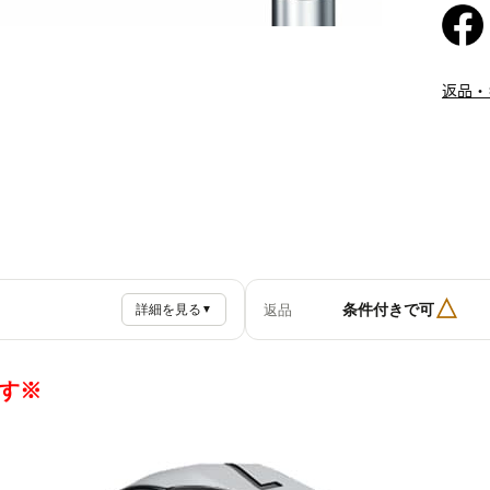
返品・
△
条件付きで可
返品
詳細を見る
▼
です※