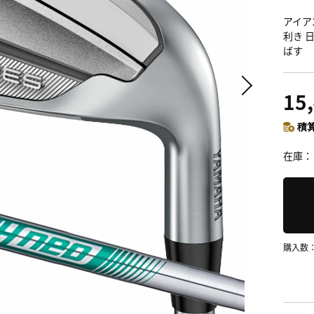
アイア
利き 
ばす
15
積算
在庫
購入数