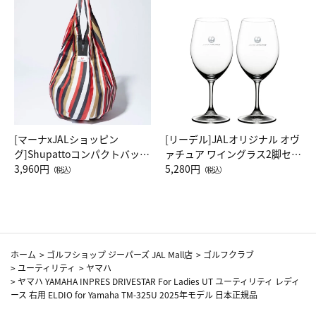
[マーナxJALショッピン
[リーデル]JALオリジナル オヴ
グ]Shupattoコンパクトバッグ
ァチュア ワイングラス2脚セッ
Drop JAL客室乗務員（LC）ス
3,960円
ト（レッドワイン）
5,280円
（税込）
（税込）
カーフ柄
ホーム
>
ゴルフショップ ジーパーズ JAL Mall店
>
ゴルフクラブ
>
ユーティリティ
>
ヤマハ
>
ヤマハ YAMAHA INPRES DRIVESTAR For Ladies UT ユーティリティ レディ
ース 右用 ELDIO for Yamaha TM-325U 2025年モデル 日本正規品