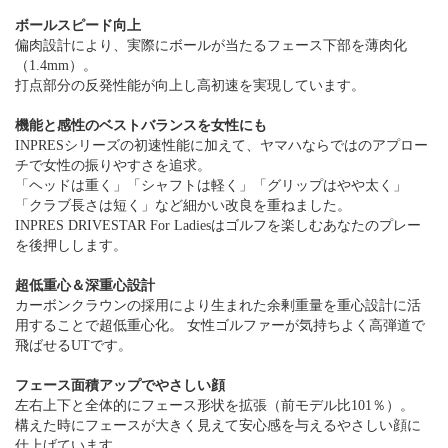
ボールスピード向上
偏肉設計により、実際にボールが当たるフェース下部を薄肉化
（1.4mm）。
打点部分の反発性能が向上し高初速を実現しています。
機能と感性のベストバランスを女性にも
INPRESシリーズの初速性能に加えて、ヤマハならではのアプロー
チで女性の振りやすさを追求。
「ヘッドは重く」「シャフトは軽く」「グリップはやや太く」
「クラブ長さは短く」など細かい改良を重ねました。
INPRES DRIVESTAR For Ladiesはゴルフを楽しむあなたのプレー
を後押しします。
超低重心＆深重心設計
カーボンクラウンの採用により生まれた余剰重量を重心設計に活
用することで超低重心化。 女性ゴルファーが気持ちよく高弾道で
飛ばせるUTです。
フェース面積アップでやさしい顔
左右上下と全体的にフェース形状を拡張（前モデル比101％）。
構えた時にフェースが大きく見えて安心感を与えるやさしい顔に
仕上げています 。