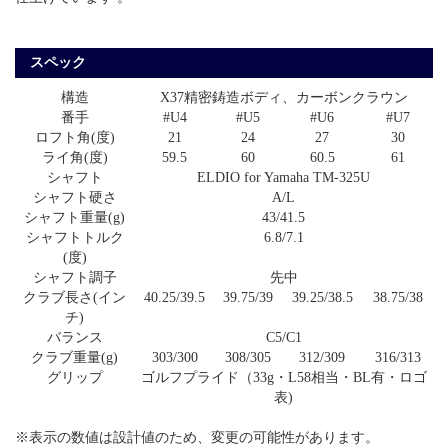
スペック
構造
X37精密鋳造ボディ、カーボンクラウン
番手
#U4
#U5
#U6
#U7
ロフト角(度)
21
24
27
30
ライ角(度)
59.5
60
60.5
61
シャフト
ELDIO for Yamaha TM-325U
シャフト硬さ
A/L
シャフト重量(g)
43/41.5
シャフトトルク
6.8/7.1
(度)
シャフト調子
先中
クラブ長さ(イン
40.25/39.5
39.75/39
39.25/38.5
38.75/38
チ)
バランス
C5/C1
クラブ重量(g)
303/300
308/305
312/309
316/313
グリップ
ゴルフプライド（33g・L58相当・BL有・ロゴ
表)
※表示の数値は設計値のため、変更の可能性があります。