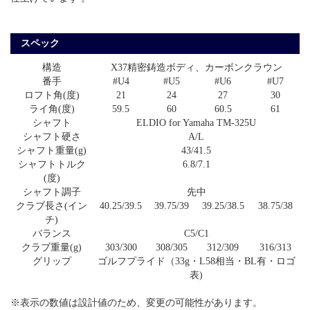
スペック
構造
X37精密鋳造ボディ、カーボンクラウン
番手
#U4
#U5
#U6
#U7
ロフト角(度)
21
24
27
30
ライ角(度)
59.5
60
60.5
61
シャフト
ELDIO for Yamaha TM-325U
シャフト硬さ
A/L
シャフト重量(g)
43/41.5
シャフトトルク
6.8/7.1
(度)
シャフト調子
先中
クラブ長さ(イン
40.25/39.5
39.75/39
39.25/38.5
38.75/38
チ)
バランス
C5/C1
クラブ重量(g)
303/300
308/305
312/309
316/313
グリップ
ゴルフプライド（33g・L58相当・BL有・ロゴ
表)
※表示の数値は設計値のため、変更の可能性があります。