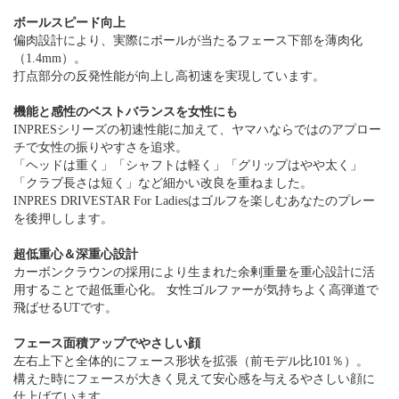
ボールスピード向上
偏肉設計により、実際にボールが当たるフェース下部を薄肉化
（1.4mm）。
打点部分の反発性能が向上し高初速を実現しています。
機能と感性のベストバランスを女性にも
INPRESシリーズの初速性能に加えて、ヤマハならではのアプロー
チで女性の振りやすさを追求。
「ヘッドは重く」「シャフトは軽く」「グリップはやや太く」
「クラブ長さは短く」など細かい改良を重ねました。
INPRES DRIVESTAR For Ladiesはゴルフを楽しむあなたのプレー
を後押しします。
超低重心＆深重心設計
カーボンクラウンの採用により生まれた余剰重量を重心設計に活
用することで超低重心化。 女性ゴルファーが気持ちよく高弾道で
飛ばせるUTです。
フェース面積アップでやさしい顔
左右上下と全体的にフェース形状を拡張（前モデル比101％）。
構えた時にフェースが大きく見えて安心感を与えるやさしい顔に
仕上げています 。