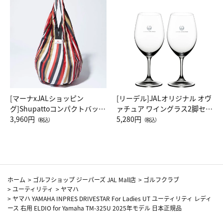
[マーナxJALショッピン
[リーデル]JALオリジナル オヴ
グ]Shupattoコンパクトバッグ
ァチュア ワイングラス2脚セッ
Drop JAL客室乗務員（LC）ス
3,960円
ト（レッドワイン）
5,280円
（税込）
（税込）
カーフ柄
ホーム
>
ゴルフショップ ジーパーズ JAL Mall店
>
ゴルフクラブ
>
ユーティリティ
>
ヤマハ
>
ヤマハ YAMAHA INPRES DRIVESTAR For Ladies UT ユーティリティ レディ
ース 右用 ELDIO for Yamaha TM-325U 2025年モデル 日本正規品