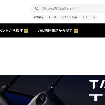
#お中元
#日傘
#ワイン福袋
#リュック
ベントから探す
JAL関連商品から探す