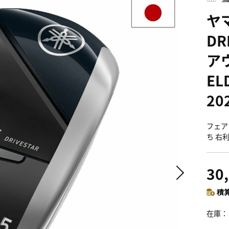
ヤマ
DR
ア
EL
2
フェア
ち 右
30
積算
在庫