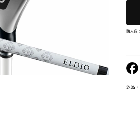
購入数
返品・