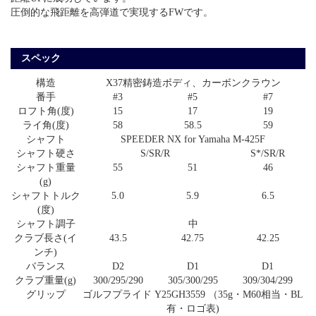
圧倒的な飛距離を高弾道で実現するFWです。
スペック
構造
X37精密鋳造ボディ、カーボンクラウン
番手
#3
#5
#7
ロフト角(度)
15
17
19
ライ角(度)
58
58.5
59
シャフト
SPEEDER NX for Yamaha M-425F
シャフト硬さ
S/SR/R
S*/SR/R
シャフト重量
55
51
46
(g)
シャフトトルク
5.0
5.9
6.5
(度)
シャフト調子
中
クラブ長さ(イ
43.5
42.75
42.25
ンチ)
バランス
D2
D1
D1
クラブ重量(g)
300/295/290
305/300/295
309/304/299
グリップ
ゴルフプライド Y25GH3559 （35g・M60相当・BL
有・ロゴ表)