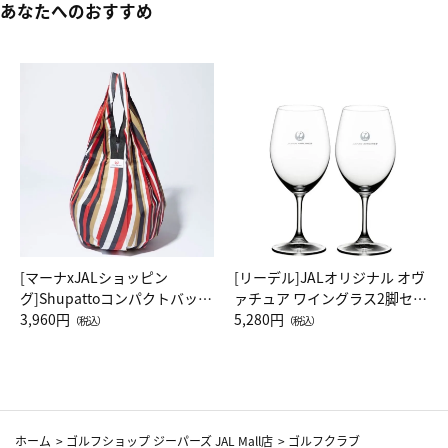
あなたへのおすすめ
[マーナxJALショッピン
[リーデル]JALオリジナル オヴ
グ]Shupattoコンパクトバッグ
ァチュア ワイングラス2脚セッ
Drop JAL客室乗務員（LC）ス
3,960円
ト（レッドワイン）
5,280円
（税込）
（税込）
カーフ柄
ホーム
>
ゴルフショップ ジーパーズ JAL Mall店
>
ゴルフクラブ