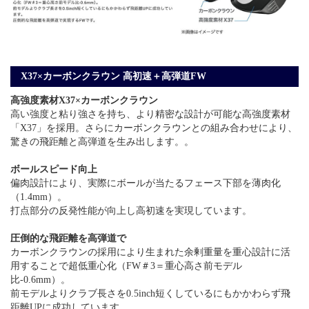
X37×カーボンクラウン 高初速＋高弾道FW
高強度素材X37×カーボンクラウン
高い強度と粘り強さを持ち、より精密な設計が可能な高強度素材
「X37」を採用。さらにカーボンクラウンとの組み合わせにより、
驚きの飛距離と高弾道を生み出します。。
ボールスピード向上
偏肉設計により、実際にボールが当たるフェース下部を薄肉化
（1.4mm）。
打点部分の反発性能が向上し高初速を実現しています。
圧倒的な飛距離を高弾道で
カーボンクラウンの採用により生まれた余剰重量を重心設計に活
用することで超低重心化（FW＃3＝重心高さ前モデル
比-0.6mm）。
前モデルよりクラブ長さを0.5inch短くしているにもかかわらず飛
距離UPに成功しています。