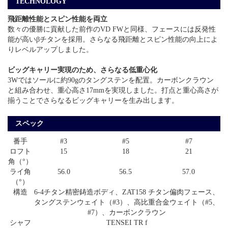
TECHNOLOGY
飛距離性能とスピン性能を両立
数々の優勝に貢献した前作のVD FWと同様、フェースには反発性
能が高いβチタンを採用。さらなる飛距離とスピン性能の向上によ
りレベルアップしました。
ビッグキャリー実現のため、さらなる低重心化
3Wではソールに約90gのタングステンを配置。カーボンクラウン
と組み合わせ、重心高さ17mmを実現しました。打点と重心高さが
揃うことでさらなるビッグキャリーを生み出します。
スペック
番手
#3
#5
#7
ロフト
15
18
21
角（°）
ライ角
56.0
56.5
57.0
（°）
構造
6-4チタン精密鋳造ボディ、ZAT158 チタン偏肉フェース、
タングステンウェイト（#3）、高比重合金ウェイト（#5、
#7）、カーボンクラウン
シャフ
TENSEI TR f