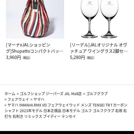
[マーナxJALショッピン
[リーデル]JALオリジナル オヴ
グ]Shupattoコンパクトバッグ
ァチュア ワイングラス2脚セッ
Drop JAL客室乗務員（LC）ス
3,960円
ト（レッドワイン）
5,280円
（税込）
（税込）
カーフ柄
ホーム
>
ゴルフショップ ジーパーズ JAL Mall店
>
ゴルフクラブ
>
フェアウェイ
>
ヤマハ
>
ヤマハ YAMAHA RMX VD フェアウェイウッド メンズ TENSEI TR f カーボン
シャフト 2023年モデル 日本正規品 日本モデル ゴルフ ゴルフクラブ 右用 右
打ち 右利き リミックス ブイディー テンセイ