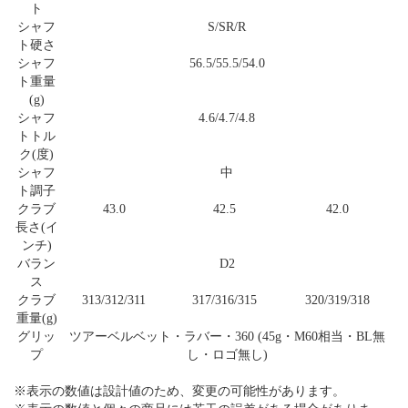
ト
シャフ
S/SR/R
ト硬さ
シャフ
56.5/55.5/54.0
ト重量
(g)
シャフ
4.6/4.7/4.8
トトル
ク(度)
シャフ
中
ト調子
クラブ
43.0
42.5
42.0
長さ(イ
ンチ)
バラン
D2
ス
クラブ
313/312/311
317/316/315
320/319/318
重量(g)
グリッ
ツアーベルベット・ラバー・360 (45g・M60相当・BL無
プ
し・ロゴ無し)
※表示の数値は設計値のため、変更の可能性があります。