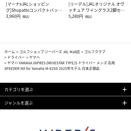
[マーナxJALショッピン
[リーデル]JALオリジナル オヴ
グ]Shupattoコンパクトバッグ
ァチュア ワイングラス2脚セッ
Drop JAL客室乗務員（LC）ス
3,960円
ト（レッドワイン）
5,280円
（税込）
（税込）
カーフ柄
ホーム
>
ゴルフショップ ジーパーズ JAL Mall店
>
ゴルフクラブ
>
ドライバー
>
ヤマハ
>
ヤマハ YAMAHA INPRES DRIVESTAR TYPE/S ドライバー メンズ 右用
SPEEDER NX for Yamaha M-425D 2025年モデル 日本正規品
カテゴリを選ぶ
ジャンルを選ぶ