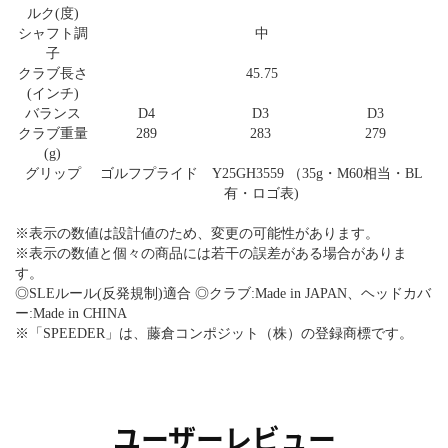
ルク(度)
シャフト調
中
子
クラブ長さ
45.75
(インチ)
バランス
D4
D3
D3
クラブ重量
289
283
279
(g)
グリップ
ゴルフプライド Y25GH3559 （35g・M60相当・BL
有・ロゴ表)
※表示の数値は設計値のため、変更の可能性があります。
※表示の数値と個々の商品には若干の誤差がある場合がありま
す。
◎SLEルール(反発規制)適合 ◎クラブ:Made in JAPAN、ヘッドカバ
ー:Made in CHINA
※「SPEEDER」は、藤倉コンポジット（株）の登録商標です。
ユーザーレビュー