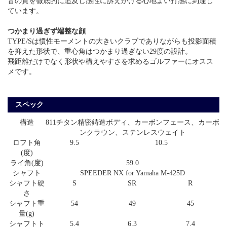
音の質を徹底的に追及し感性に訴えかける心地よい打感に到達し
ています。
つかまり過ぎず端整な顔
TYPE/Sは慣性モーメントの大きいクラブでありながらも投影面積
を抑えた形状で、重心角はつかまり過ぎない29度の設計。
飛距離だけでなく形状や構えやすさを求めるゴルファーにオスス
メです。
スペック
構造
811チタン精密鋳造ボディ、カーボンフェース、カーボ
ンクラウン、ステンレスウェイト
ロフト角
9.5
10.5
(度)
ライ角(度)
59.0
シャフト
SPEEDER NX for Yamaha M-425D
シャフト硬
S
SR
R
さ
シャフト重
54
49
45
量(g)
シャフトト
5.4
6.3
7.4