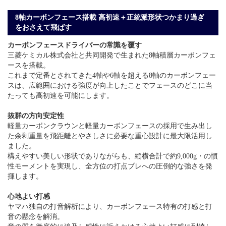
8軸カーボンフェース搭載 高初速＋正統派形状つかまり過ぎ
をおさえて飛ばす
カーボンフェースドライバーの常識を覆す
三菱ケミカル株式会社と共同開発で生まれた8軸積層カーボンフェ
ースを搭載。
これまで定番とされてきた4軸や6軸を超える8軸のカーボンフェー
スは、広範囲における強度が向上したことでフェースのどこに当
たっても高初速を可能にします。
抜群の方向安定性
軽量カーボンクラウンと軽量カーボンフェースの採用で生み出し
た余剰重量を飛距離とやさしさに必要な重心設計に最大限活用し
ました。
構えやすい美しい形状でありながらも、縦横合計で約9,000g・の慣
性モーメントを実現し、全方位の打点ブレへの圧倒的な強さを発
揮します。
心地よい打感
ヤマハ独自の打音解析により、カーボンフェース特有の打感と打
音の懸念を解消。